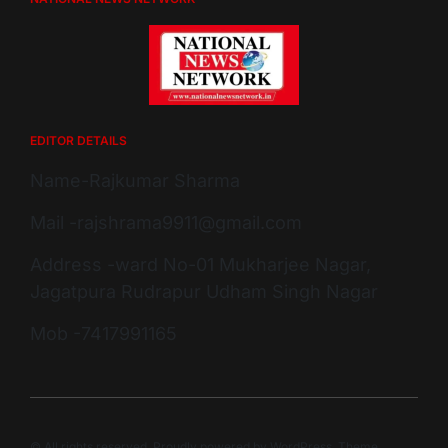
EDITOR DETAILS
Name-Rajkumar Sharma
Mail -rajshrama9911@gmail.com
Address -ward No-01 Mukharjee Nagar,
Jagatpura Rudrapur Udham Singh Nagar
Mob -7417991165
© All rights reserved. Proudly powered by WordPress. Theme