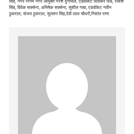
सिंह, नगर निगम नगर आयुक्त नरेश दुर्गापाल, एडवोकेट दिवाकर पांडे, राकेश
सिंह, विवेक सक्सेना, अभिषेक सक्सेना, सुशील गाबा, एडवोकेट नवीन
ठुकराल, संजय ठुकराल, सुल्तान सिंह,देवी लाल चौधरी,निशांत राणा