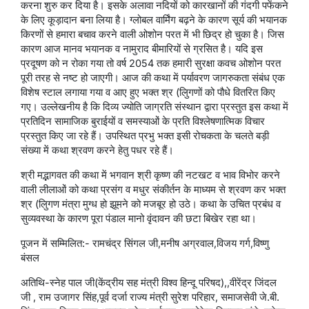
करना शुरु कर दिया है। इसके अलावा नदियों को कारखानों की गंदगी पफेंकने
के लिए कूड़ादान बना लिया है। ग्लोबल वार्मिंग बढ़ने के कारण सूर्य की भयानक
किरणों से हमारा बचाव करने वाली ओशोन परत में भी छिद्र हो चुका है। जिस
कारण आज मानव भयानक व नामुराद बीमारियों से ग्रसित है। यदि इस
प्रदूषण को न रोका गया तो वर्ष 2054 तक हमारी सुरक्षा कवच ओशोन परत
पूरी तरह से नष्ट हो जाएगी। आज की कथा में पर्यावरण जागरुकता संबंध एक
विशेष स्टाल लगाया गया व आए हुए भक्त श्र (लुिगणों को पौधे वितरित किए
गए। उल्लेखनीय है कि दिव्य ज्योति जाग्रति संस्थान द्वारा प्रस्तुत इस कथा में
प्रतिदिन सामाजिक बुराईयों व समस्याओं के प्रति विश्लेषणात्मिक विचार
प्रस्तुत किए जा रहे हैं। उपस्थित प्रभु भक्त इसी रोचकता के चलते बड़ी
संख्या में कथा श्रवण करने हेतु पधर रहे हैं।
श्री मद्भागवत की कथा में भगवान श्री कृष्ण की नटखट व भाव विभोर करने
वाली लीलाओं को कथा प्रसंग व मधुर संकीर्तन के माध्यम से श्रवण कर भक्त
श्र (लुिगण मंत्रा मुग्ध हो झूमने को मजबूर हो उठे। कथा के उचित प्रबंध व
सुव्यवस्था के कारण पूरा पंडाल मानो वृंदावन की छटा बिखेर रहा था।
पूजन में सम्मिलित:- रामचंद्र सिंगल जी,मनीष अग्रवाल,विजय गर्ग,विष्णु
बंसल
अतिथि-स्नेह पाल जी(केंद्रीय सह मंत्री विश्व हिन्दू परिषद),,वीरेंद्र जिंदल
जी , राम उजागर सिंह,पूर्व दर्जा राज्य मंत्री सुरेश परिहार, समाजसेवी जे.बी.