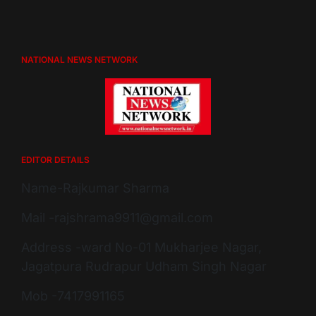
NATIONAL NEWS NETWORK
EDITOR DETAILS
Name-Rajkumar Sharma
Mail -rajshrama9911@gmail.com
Address -ward No-01 Mukharjee Nagar,
Jagatpura Rudrapur Udham Singh Nagar
Mob -7417991165