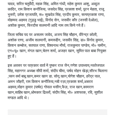
यादव, सरित चतुर्वेदी, महक सिंह, अमित गांधी, महेश कुमार आशु, अब्दुल
कादिर, राम किशन कनौजिया, जसदेव सिंह, प्रकाश शर्मा, पूरन मेहता, राजू
भुसरी, उमेश प्रजापति, स० सुखदेव सिंह, प्रदीप कुमार, सत्यप्रकाश राणा,
मोहम्मद अहमद (गुड्डु भाई), विनोद सेन, जसवीर कौर (जस्सी देओल),
अशोक कुमार, फिरदौस सलमानी आदि नाम तय किये गये हैं।
जिला सचिव पद पर असलम जावेद, अजय सिंह चौहान, वीरेन्द्र कोली,
अशोक राणा, अजीम सलमानी, कमरूद्दीन, जसवीर सिंह, डा० विनोद कुमार,
किशन कम्बोज, सतपाल राणा, विश्वनाथ मौर्या, राजकुमार पाण्डेय, मो० यामीन,
एन०यू० खान, मंगल खान,चेतन शर्मा, अजहर खान, सुमित पाल बाबा नियुक्त
हुए हैं।
इस अवसर पर पत्रकार वार्ता में पुष्कर राज जैन,गणेश उपाध्याय,नवतेजपाल
सिंह, महानगर अध्यक्ष सीपी शर्मा, संदीप चीमा, पार्षद मोहन खेड़ा,सौरभ चिलाना
,पवन वर्मा बाबू खान,कमर खान डा. सोनू खान,योगेश चौहान, हरेंद्र पाल,
अमन जौहरी, राम किशन कनौजिया,नबी रज़ा,प्रकाश शर्मा,अबरार
अहमद,मोहन कुमार (पार्षद) गोपाल भसीन,फैज़, राज खान,कामरान
खान,साहिब खान,ओमकार ढिल्लों, संदीप सिंह, मो० अशफाक, रवि, सुशील
मण्डल आदि थे।