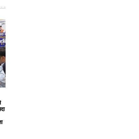
े
पदा
ता