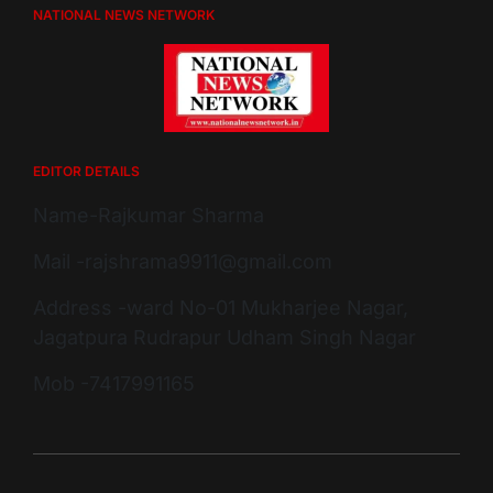
NATIONAL NEWS NETWORK
EDITOR DETAILS
Name-Rajkumar Sharma
Mail -rajshrama9911@gmail.com
Address -ward No-01 Mukharjee Nagar,
Jagatpura Rudrapur Udham Singh Nagar
Mob -7417991165