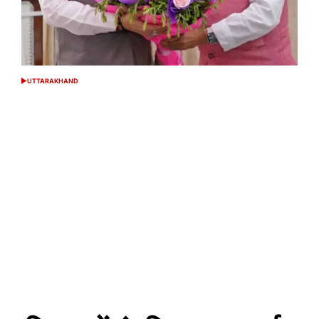
UTTARAKHAND
POSTED
IN