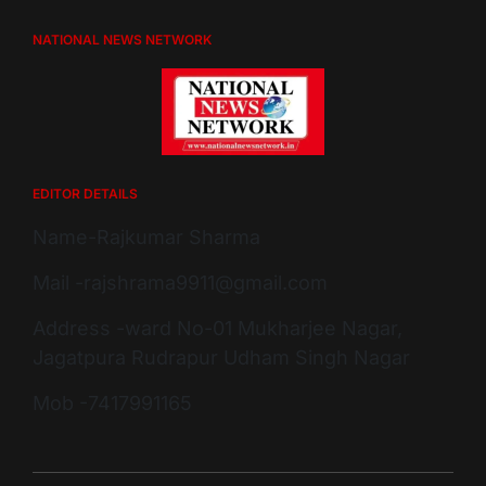
NATIONAL NEWS NETWORK
EDITOR DETAILS
Name-Rajkumar Sharma
Mail -rajshrama9911@gmail.com
Address -ward No-01 Mukharjee Nagar,
Jagatpura Rudrapur Udham Singh Nagar
Mob -7417991165