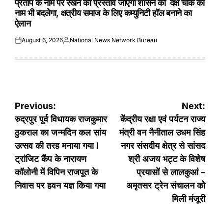
प्रताप के नाम पर रखने का प्रस्ताव जाएगा शासन को दक्ष चौक का
नाम भी बदलेगा, क्षत्रीय समाज के लिए कम्युनिटी हॉल बनाने का
ऐलान
August 6, 2026
National News Network Bureau
Posted
Posted
on
by
Post
Previous:
Next:
navigation
रुद्रपुर पूर्व विधायक राजकुमार
केंद्रीय रक्षा एवं पर्यटन राज्य
ठुकराल का जन्मदिन कल सांय
मंत्री वन नैनीताल उधम सिंह
उत्सव की तरह मनाया गया l
नगर संसदीय क्षेत्र से सांसद
ट्रांजिट कैंप के नारायण
श्री अजय भट्ट के विशेष
कॉलोनी में विपिन राजपूत के
प्रयासों से लालकुआं –
निवास पर हवन यज्ञ किया गया
अमृतसर ट्रेन संचालन को
मिली मंजूरी