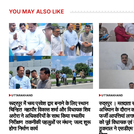
YOU MAY ALSO LIKE
UTTARAKHAND
UTTARAKHAND
POSTED
POSTED
IN
IN
रूद्रपुर में भव्य प्रवेश द्वार बनाने के लिए स्थान
रुद्रपुर । मतदाता स
चिन्हित महापौर विकास शर्मा और विधायक शिव
अभियान के दौरान
अरोरा ने अधिकारियों के साथ किया स्थलीय
फर्जी आपत्तियां लगाए
निरीक्षण तकनीकी पहलुओं पर मंथन; जल्द शुरू
को पूर्व विधायक एवं
होगा निर्माण कार्य
ठुकराल ने एसडीएम क