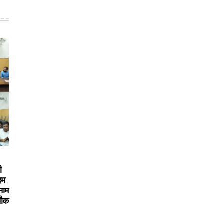
ी
हम
नाम
चौक