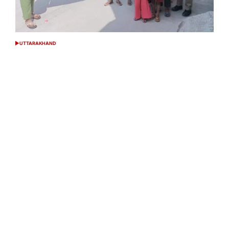
UTTARAKHAND
POSTED
IN