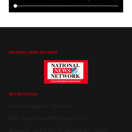
NATIONAL NEWS NETWORK
EDITOR DETAILS
Name-Rajkumar Sharma
Mail -rajshrama9911@gmail.com
Address -ward No-01 Mukharjee Nagar,