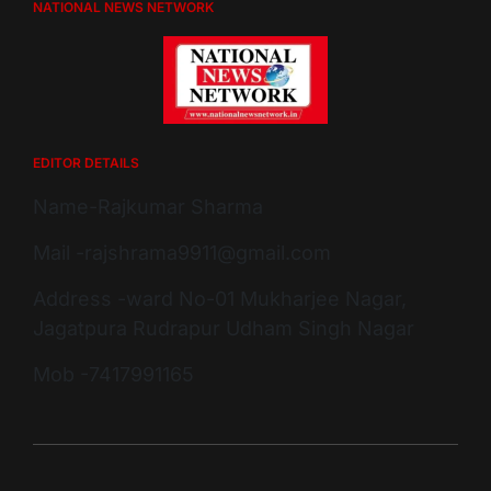
NATIONAL NEWS NETWORK
EDITOR DETAILS
Name-Rajkumar Sharma
Mail -rajshrama9911@gmail.com
Address -ward No-01 Mukharjee Nagar,
Jagatpura Rudrapur Udham Singh Nagar
Mob -7417991165