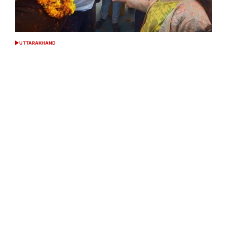
UTTARAKHAND
POSTED
IN