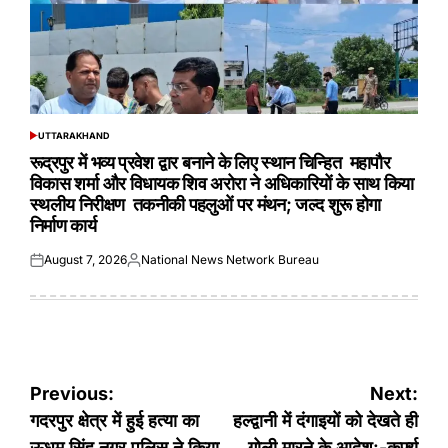
UTTARAKHAND
POSTED
IN
रूद्रपुर में भव्य प्रवेश द्वार बनाने के लिए स्थान चिन्हित महापौर
विकास शर्मा और विधायक शिव अरोरा ने अधिकारियों के साथ किया
स्थलीय निरीक्षण तकनीकी पहलुओं पर मंथन; जल्द शुरू होगा
निर्माण कार्य
August 7, 2026
National News Network Bureau
Posted
Posted
on
by
Post
Previous:
Next:
navigation
गदरपुर क्षेत्र में हुई हत्या का
हल्द्वानी में दंगाइयों को देखते ही
ऊधम सिंह नगर पुलिस ने किया
गोली मारने के आदेश:-कर्फ्यू