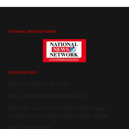
NATIONAL NEWS NETWORK
EDITOR DETAILS
Name-Rajkumar Sharma
Mail -rajshrama9911@gmail.com
Address -ward No-01 Mukharjee Nagar,
Jagatpura Rudrapur Udham Singh Nagar
Mob -7417991165