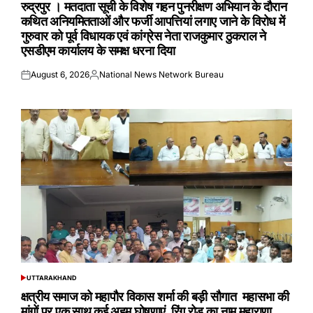
IN
रुद्रपुर । मतदाता सूची के विशेष गहन पुनरीक्षण अभियान के दौरान
कथित अनियमितताओं और फर्जी आपत्तियां लगाए जाने के विरोध में
गुरुवार को पूर्व विधायक एवं कांग्रेस नेता राजकुमार ठुकराल ने
एसडीएम कार्यालय के समक्ष धरना दिया
August 6, 2026
National News Network Bureau
Posted
Posted
on
by
UTTARAKHAND
POSTED
IN
क्षत्रीय समाज को महापौर विकास शर्मा की बड़ी सौगात महासभा की
मांगों पर एक साथ कई अहम घोषणाएं रिंग रोड का नाम महाराणा