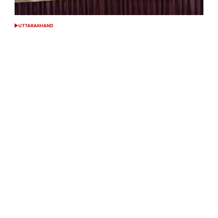
UTTARAKHAND
POSTED
IN