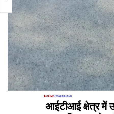
र
CRIME
UTTARAKHAND
POSTED
IN
आईटीआई क्षेत्र में