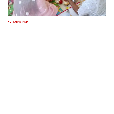
UTTARAKHAND
POSTED
IN